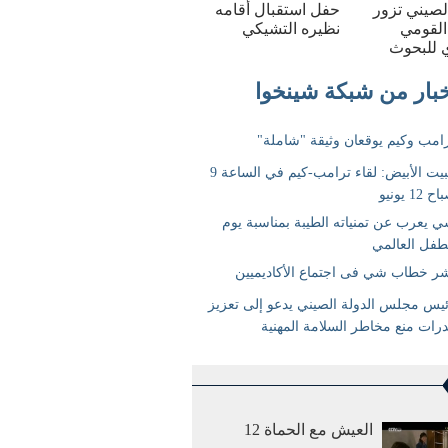
الصيني تزور
حفل استقبال أقامه
القومي
نظيره التشيكي
 للبحوث
العيش مع الحماة 12