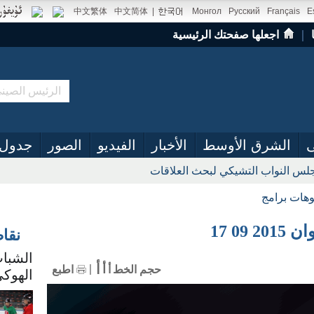
中文繁体
中文简体
|
Монгол
Русский
Français
E
｜
اجعلها صفحتك الرئيسية
ى
الشرق الأوسط
الأخبار
الفيديو
الصور
جدول 
س النواب التشيكي لبحث العلاقات
وهات برامج
09 17
نقا
الشباب
أ
أ
حجم الخط
أ
اطبع
الهوكي