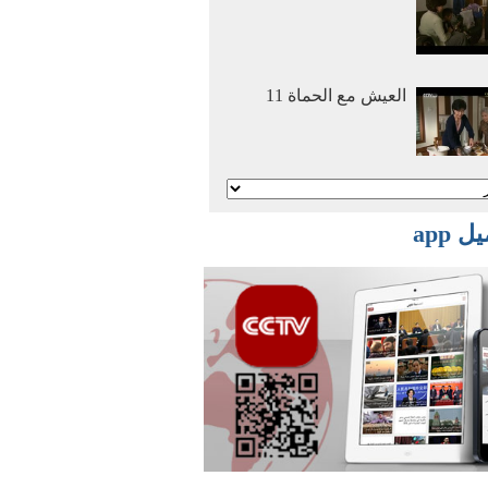
العيش مع الحماة 11
أنا وأمي نتزوج معا 2
 app
أنا وأمي نتزوج معا 1
أفلام وثائقية: عصر
الهجرة العظمي 2016
03 29