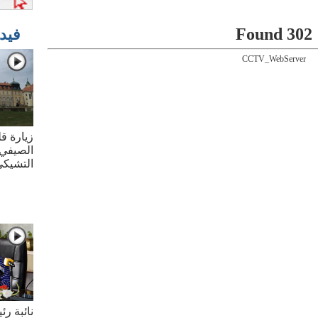
302 Found
فيد
CCTV_WebServer
زيارة قل
الصيفي 
التشيك
نائبة ر