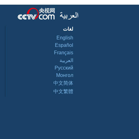
لغات
English
Español
Français
العربية
Pусский
Монгол
中文简体
中文繁體