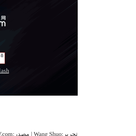
sh
تحرير:Wang Shuo | مصدر:CCTV.com