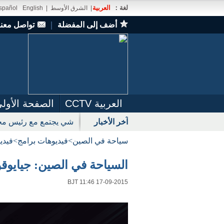
لغة：
العربية
|
الشرق الأوسط
|
English
spañol
أضف إلى المفضلة
｜
تواصل معنا
العربية CCTV
الصفحة الأول
آخر الأخبار
شي يجتمع مع رئيس مجل
سياحة في الصين
>
فيديوهات برامج
>
فيدي
السياحة في الصين: جيايوقوان 2015 
BJT 11:46 17-09-2015