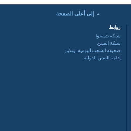
إلى أعلى الصفحة
تحت الأضواء: التعاون
التجاري الصيني
روابط
العربي ... فرص
وتحديات 2016 03 28
شبكة شينخوا
شبكة الصين
أفلام وثائقية: عبور
صحيفة الشعب اليومية اونلاين
نانيانغ 2016 03 28
إذاعة الصين الدولية
السياحة في الصين
2016-03-28