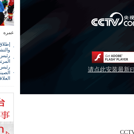
عمره
إطلاق
والتش
رئيس ا
المرت
رئيس 
请点此安装最新Fla
الصيني
العلاق