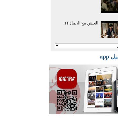
العيش مع الحماة 11
أنا وأمي نتزوج معا 2
 app
أنا وأمي نتزوج معا 1
أفلام وثائقية: عصر
الهجرة العظمي 2016
03 29