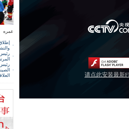
عمره
إطلاق
والتش
رئيس ا
المرت
رئيس 
الصيني
请点此安装最新Fla
العلاق