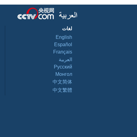
لغات
English
Español
Français
العربية
Pусский
Монгол
中文简体
中文繁體