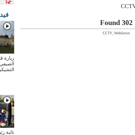
فيد
302 Found
CCTV_WebServer
زيارة قل
الصيفي 
التشيك
نائبة ر