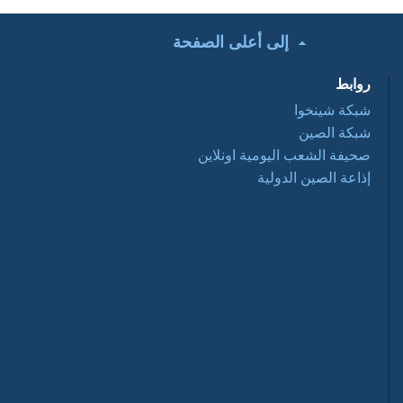
إلى أعلى الصفحة
تحت الأضواء: التعاون
التجاري الصيني
روابط
العربي ... فرص
وتحديات 2016 03 28
شبكة شينخوا
شبكة الصين
أفلام وثائقية: عبور
صحيفة الشعب اليومية اونلاين
نانيانغ 2016 03 28
إذاعة الصين الدولية
السياحة في الصين
2016-03-28