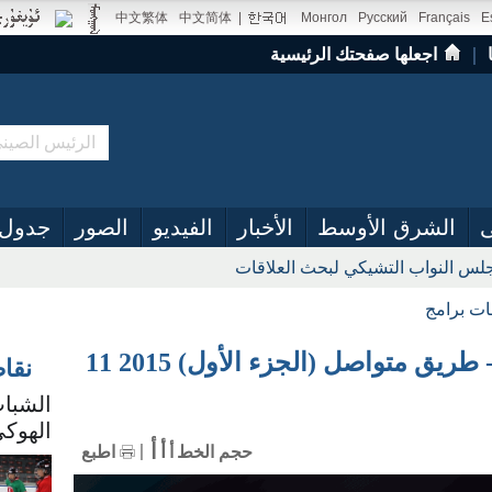
中文繁体
中文简体
|
Монгол
Русский
Français
E
｜
اجعلها صفحتك الرئيسية
ى
الشرق الأوسط
الأخبار
الفيديو
الصور
جدول 
س النواب التشيكي لبحث العلاقات
ات برامج
أفلام وثائقية: محطة البريد- طريق متواصل (الجزء الأول) 2015 11
نقا
الشباب
الهوكي
أ
أ
حجم الخط
أ
اطبع