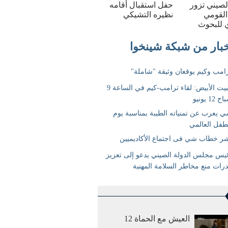
الصيني تزور
حفل استقبال أقامه
القومي
نظيره التشيكي
 للبحوث
العيش مع الحماة 12