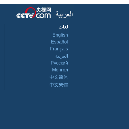
لغات
English
Español
Français
العربية
Pусский
Монгол
中文简体
中文繁體