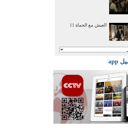
العيش مع الحماة 11
أنا وأمي نتزوج معا 2
 app
أنا وأمي نتزوج معا 1
أفلام وثائقية: عصر
الهجرة العظمي 2016
03 29