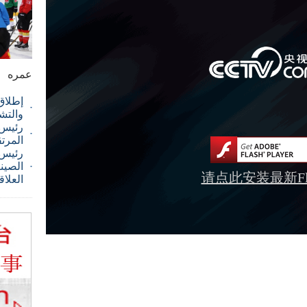
عمره
إطلاق
والتش
رئيس ا
المرت
رئيس 
الصيني
请点此安装最新Fla
العلاق