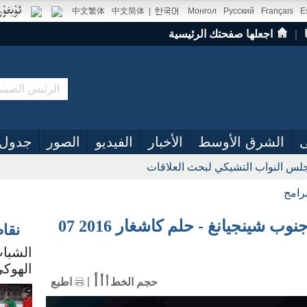
中文繁体
中文简体
|
Монгол
Русский
Français
E
｜
اجعلها صفحتك الرئيسية
ى
الشرق الأوسط
الأخبار
الفيديو
الصور
جدول 
س النواب التشيكي لبحث العلاقات
رامج
الأفلام الوثائقية: رحلة إلى جنوب شينجيانغ - حلم كاشغار 2016 07
نقا
الشباب
الهوكي
أ
أ
حجم الخط
أ
اطبع