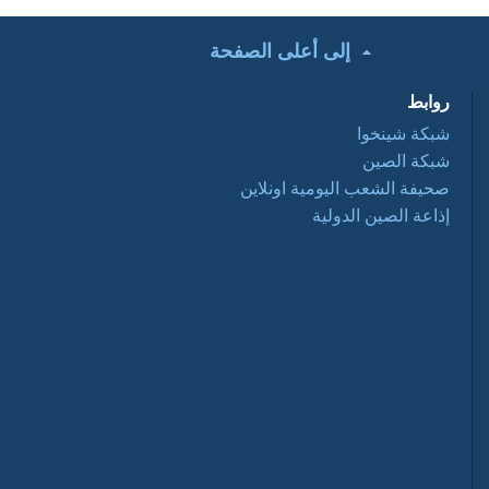
إلى أعلى الصفحة
تحت الأضواء: التعاون
التجاري الصيني
روابط
العربي ... فرص
وتحديات 2016 03 28
شبكة شينخوا
شبكة الصين
أفلام وثائقية: عبور
صحيفة الشعب اليومية اونلاين
نانيانغ 2016 03 28
إذاعة الصين الدولية
السياحة في الصين
2016-03-28