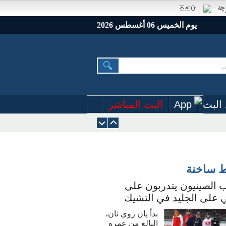
يوم الخميس 06 أغسطس 2026
البث
App
البث المباشر
ط ساخنة
 الصينيون يتدربون على
 على الجليد في التشيك
بدأ يان روي نان،
البالغ من عمره