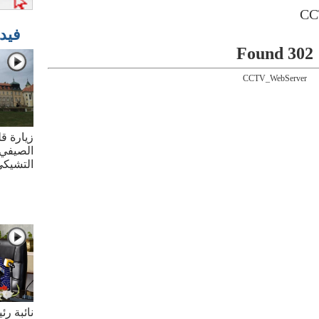
فيد
302 Found
CCTV_WebServer
زيارة قل
الصيفي 
التشيك
نائبة ر