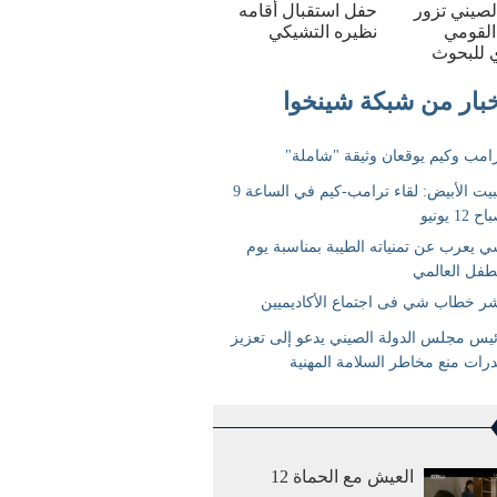
الصيني تزور
حفل استقبال أقامه
القومي
نظيره التشيكي
 للبحوث
العيش مع الحماة 12