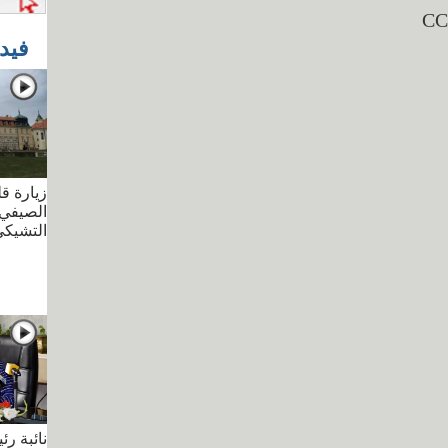
فيد
زيارة قل
الصيفي 
التشيك
نائبة ر