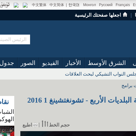
中文繁体
中文简体
|
Монгол
Русский
Français
E
｜
اجعلها صفحتك الرئيسية
ى
الشرق الأوسط
الأخبار
الفيديو
الصور
جدول 
س النواب التشيكي لبحث العلاقات
 برامج
السياحة في الصين: سلسلة البلديات الأربع - تشونغتشينغ 1 2016
نقا
الشباب
الهوكي
أ
أ
حجم الخط
أ
اطبع