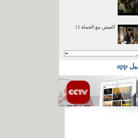
العيش مع الحماة 11
أنا وأمي نتزوج معا 2
 app
أنا وأمي نتزوج معا 1
أفلام وثائقية: عصر
الهجرة العظمي 2016
03 29