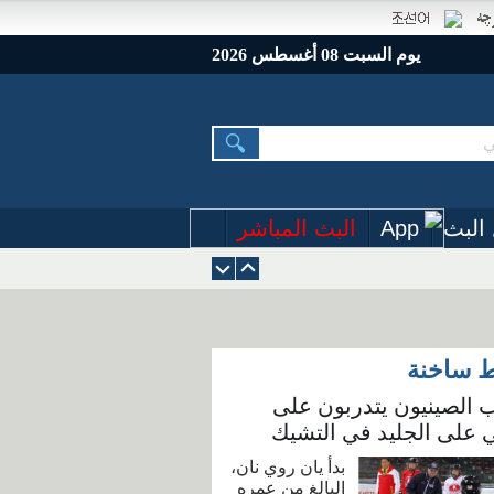
يوم السبت 08 أغسطس 2026
البث
App
البث المباشر
ط ساخنة
 الصينيون يتدربون على
 على الجليد في التشيك
بدأ يان روي نان،
البالغ من عمره