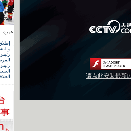
عمره
إطلاق
والتش
رئيس ا
المرت
رئيس 
الصيني
请点此安装最新Fla
العلاق