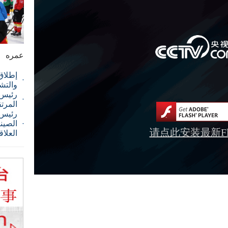
عمره
إطلاق
والتش
رئيس ا
المرت
رئيس 
الصيني
请点此安装最新Fla
العلاق