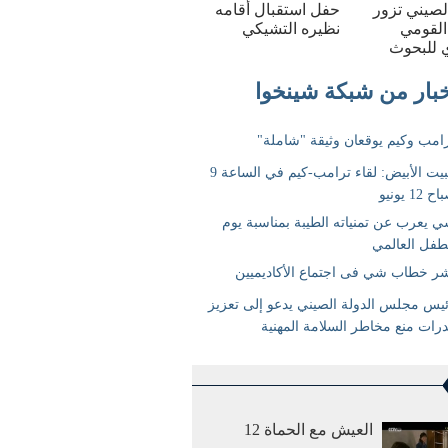
الصيني تزور
حفل استقبال أقامه
القومي
نظيره التشيكي
 للبحوث
العيش مع الحماة 12