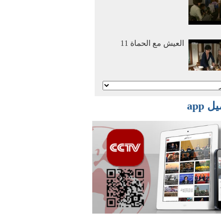
العيش مع الحماة 11
أنا وأمي نتزوج معا 2
 app
أنا وأمي نتزوج معا 1
أفلام وثائقية: عصر
الهجرة العظمي 2016
03 29