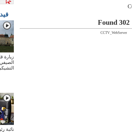
فيد
302 Found
CCTV_WebServer
زيارة قل
الصيفي 
التشيك
نائبة ر