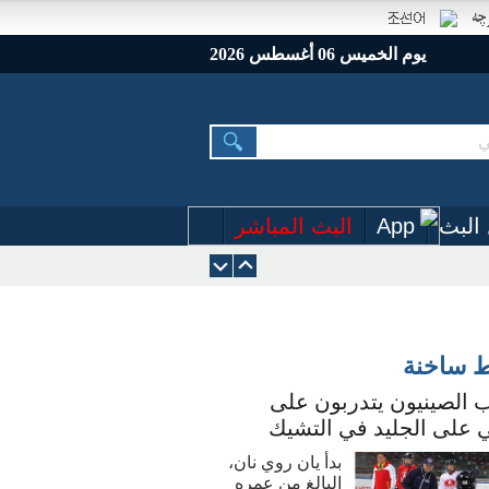
يوم الخميس 06 أغسطس 2026
البث
App
البث المباشر
ط ساخنة
 الصينيون يتدربون على
 على الجليد في التشيك
بدأ يان روي نان،
البالغ من عمره