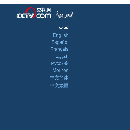
لغات
English
Español
Français
العربية
Pусский
Монгол
中文简体
中文繁體