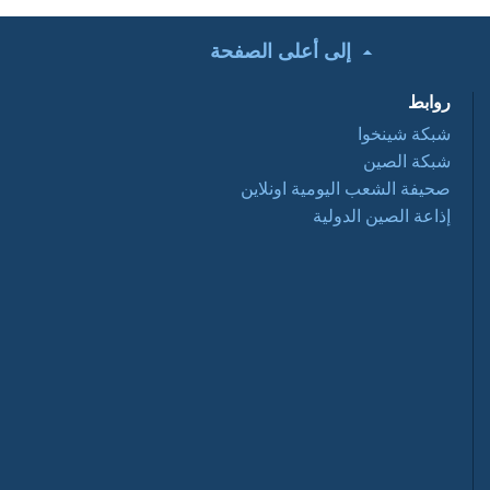
إلى أعلى الصفحة
تحت الأضواء: التعاون
التجاري الصيني
روابط
العربي ... فرص
وتحديات 2016 03 28
شبكة شينخوا
شبكة الصين
أفلام وثائقية: عبور
صحيفة الشعب اليومية اونلاين
نانيانغ 2016 03 28
إذاعة الصين الدولية
السياحة في الصين
2016-03-28