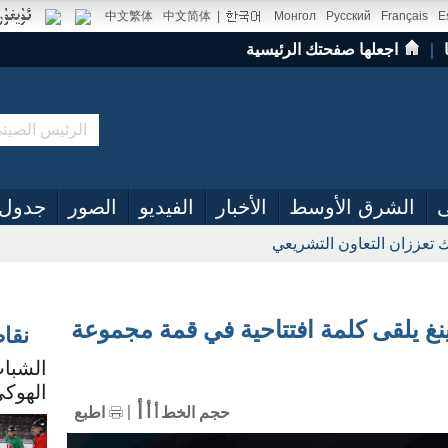
中文繁体
中文简体
|
Монгол
Русский
Français
E
｜
اجعلها صفحتك الرئيسية
ى
الشرق الأوسط
الأخبار
الفيديو
الصور
جدول 
 تعززان التعاون التشريعي
غ يلقى كلمة افتتاحية في قمة مجموعة
نقا
الشباب
الهوكي
أ
أ
حجم الخط
أ
اطبع