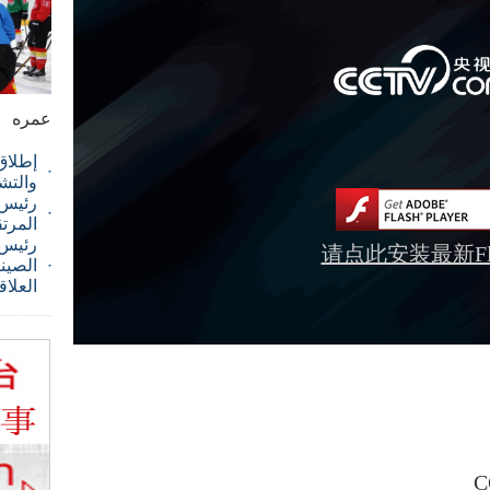
عمره
إطلاق
والتش
رئيس ا
المرت
رئيس 
请点此安装最新Fla
الصيني
العلاق