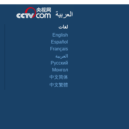
لغات
English
Español
Français
العربية
Pусский
Монгол
中文简体
中文繁體