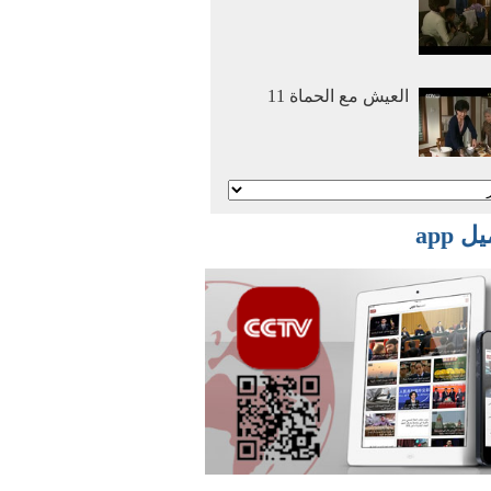
العيش مع الحماة 11
أنا وأمي نتزوج معا 2
 app
أنا وأمي نتزوج معا 1
أفلام وثائقية: عصر
الهجرة العظمي 2016
03 29