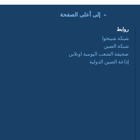
إلى أعلى الصفحة
تحت الأضواء: التعاون
التجاري الصيني
روابط
العربي ... فرص
وتحديات 2016 03 28
شبكة شينخوا
شبكة الصين
أفلام وثائقية: عبور
صحيفة الشعب اليومية اونلاين
نانيانغ 2016 03 28
إذاعة الصين الدولية
السياحة في الصين
2016-03-28