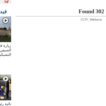
302 Found
فيد
CCTV_WebServer
زيارة قل
الصيفي 
التشيك
نائبة ر