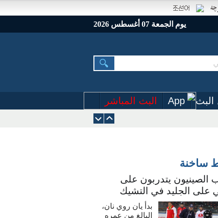
يوم الجمعة 07 أغسطس 2026
البث
App
البث المباشر
ط ساخنة
 الصينيون يتدربون على
 على الجليد في التشيك
بدأ يان روي نان،
البالغ من عمره