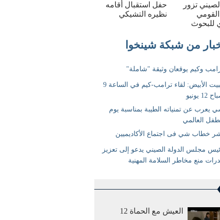
الصيني تزور
حفل استقبال أقامه
القومي
نظيره التشيكي
 للبحوث
العيش مع الحماة 12