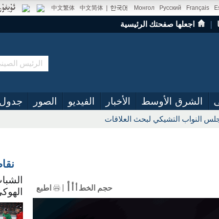
中文繁体
中文简体
|
Монгол
Русский
Français
E
｜
اجعلها صفحتك الرئيسية
ى
الشرق الأوسط
الأخبار
الفيديو
الصور
جدول 
س النواب التشيكي لبحث العلاقات
نقا
الشباب
أ
أ
حجم الخط
أ
اطبع
الهوكي