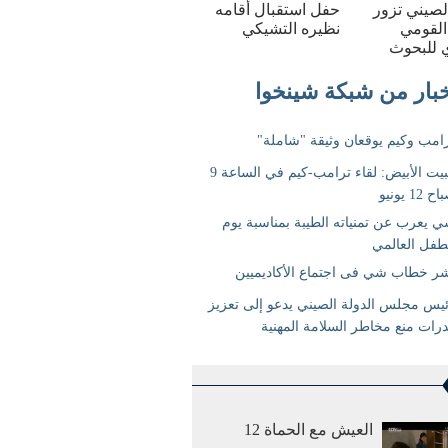
الصيني تزور
حفل استقبال أقامه
القومي
نظيره التشيكي
 للبحوث
العيش مع الحماة 12