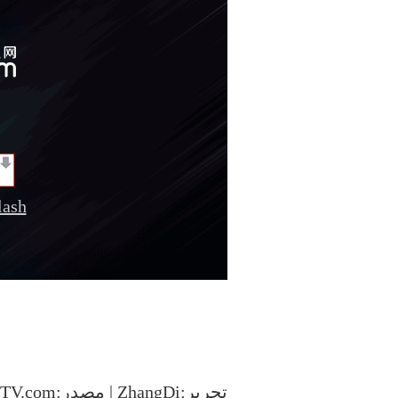
sh
تحرير:ZhangDi | مصدر:CCTV.com