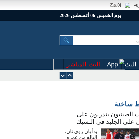
يوم الخميس 06 أغسطس 2026
البث
App
البث المباشر
ط ساخنة
 الصينيون يتدربون على
 على الجليد في التشيك
بدأ يان روي نان،
البالغ من عمره