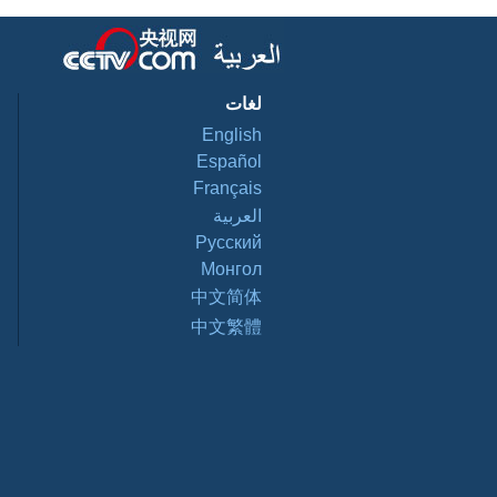
لغات
English
Español
Français
العربية
Pусский
Монгол
中文简体
中文繁體