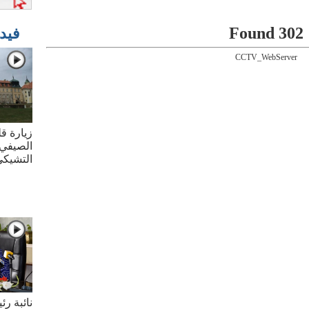
302 Found
فيد
CCTV_WebServer
زيارة قل
الصيفي 
التشيك
نائبة ر