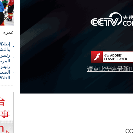
عمره
إطلاق
والتش
رئيس ا
المرت
رئيس 
请点此安装最新Fla
الصيني
العلاق