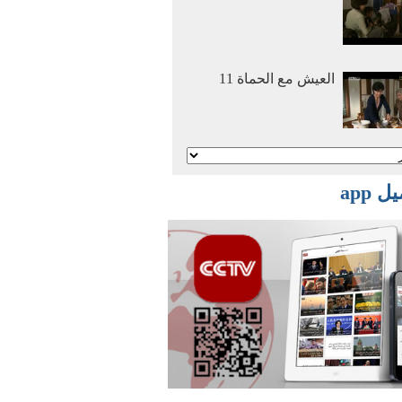
العيش مع الحماة 11
أنا وأمي نتزوج معا 2
 app
أنا وأمي نتزوج معا 1
أفلام وثائقية: عصر
الهجرة العظمي 2016
03 29