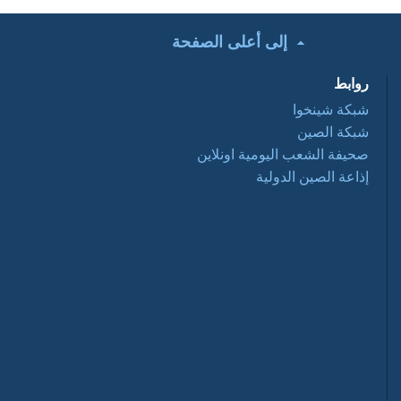
إلى أعلى الصفحة
تحت الأضواء: التعاون
التجاري الصيني
روابط
العربي ... فرص
وتحديات 2016 03 28
شبكة شينخوا
شبكة الصين
أفلام وثائقية: عبور
صحيفة الشعب اليومية اونلاين
نانيانغ 2016 03 28
إذاعة الصين الدولية
السياحة في الصين
2016-03-28