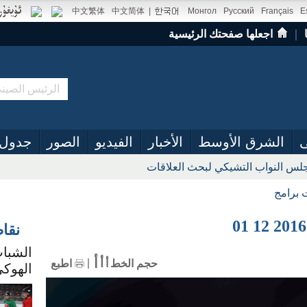
中文繁体
中文简体
|
Монгол
Русский
Français
E
｜
اجعلها صفحتك الرئيسية
ى
الشرق الأوسط
الأخبار
الفيديو
الصور
جدول 
س النواب التشيكي لبحث العلاقات
 برامج
نقا
الشباب
أ
أ
حجم الخط
أ
اطبع
الهوكي