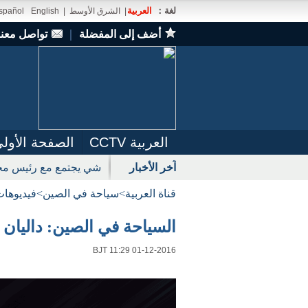
لغة：
العربية
|
الشرق الأوسط
|
English
spañol
أضف إلى المفضلة
｜
تواصل معنا
العربية CCTV
الصفحة الأول
آخر الأخبار
شي يجتمع مع رئيس مجل
قناة العربية
>
سياحة في الصين
>
فيديوهات
السياحة في الصين: داليان 2016 12 01
BJT 11:29 01-12-2016