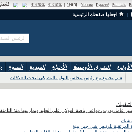
中文繁体
中文简体
|
Монгол
Русский
Français
E
｜
اجعلها صفحتك الرئيسية
لأولى
الشرق الأوسط
الأخبار
الفيديو
الصور
ج
شي يجتمع مع رئيس مجلس النواب التشيكي لبحث العلاقات
لتشيك
شر عاما، يدرس قواعد رياضة الهوكي على الجليد ويمارسها منذ الثامن
تشيك
ة المرتقبة للرئيس شي جين بينغ
الصينية: منتدى الصين للاستثمار يعزز العلاقات التجارية