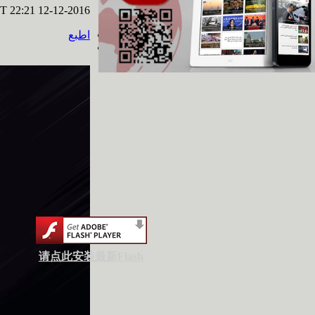
03 29
T 22:21 12-12-2016
اطبع
تحت الأضواء: التعاون
التجاري الصيني
العربي ... فرص
وتحديات 2016 03 28
أفلام وثائقية: عبور
نانيانغ 2016 03 28
السياحة في الصين 2016-03-28
请点此安装最新Flash