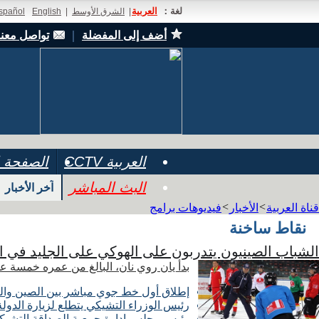
لغة：
العربية
|
الشرق الأوسط
|
English
spañol
أضف إلى المفضلة
｜
تواصل معنا
العربية CCTV
الصفحة ا
البث المباشر
آخر الأخبار
>
>
قناة العربية
الأخبار
فيديوهات برامج
نقاط ساخنة
الشباب الصينيون يتدربون على الهوكي على الجليد في ا
بدأ يان روي نان، البالغ من عمره خمسة ع
إطلاق أول خط جوي مباشر بين الصين وال
رئيس الوزراء التشيكي يتطلع لزيارة الدول
رئيس مجلس إدارة جمعية الصداقة التشيكية 