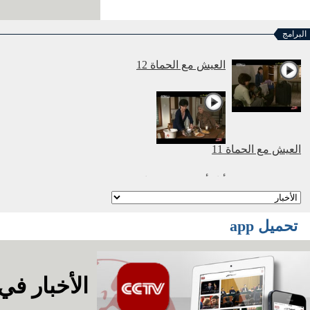
البرامج
العيش مع الحماة 12
العيش مع الحماة 11
أنا وأمي نتزوج معا 2
أنا
تحميل app
وأمي نتزوج معا 1
الأخبار في الساعة
أفلام وثائقية: عصر
الهجرة العظمي 2016