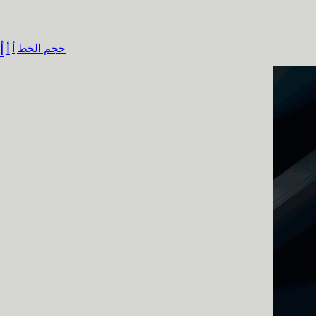
حجم الخط
أ
أ
أ