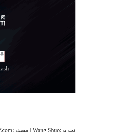
sh
تحرير:Wang Shuo | مصدر:CCTV.com