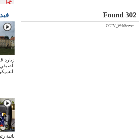
302 Found
فيد
CCTV_WebServer
زيارة قل
الصيفي 
التشيك
نائبة ر