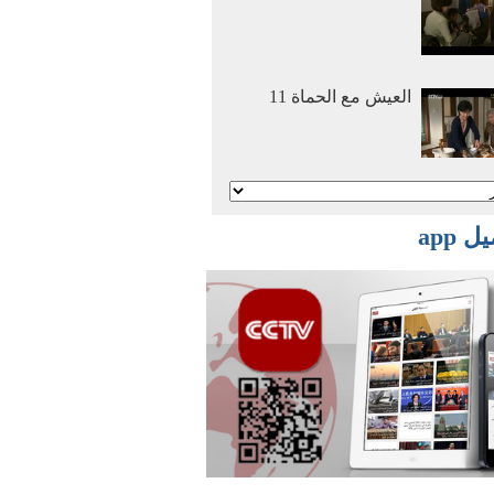
العيش مع الحماة 11
أنا وأمي نتزوج معا 2
 app
أنا وأمي نتزوج معا 1
أفلام وثائقية: عصر
الهجرة العظمي 2016
03 29