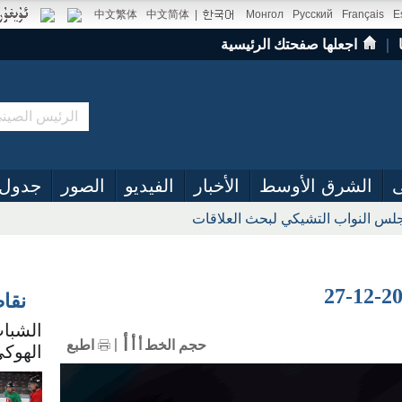
中文繁体
中文简体
|
Монгол
Русский
Français
E
｜
اجعلها صفحتك الرئيسية
ى
الشرق الأوسط
الأخبار
الفيديو
الصور
جدول 
س النواب التشيكي لبحث العلاقات
نقا
الشباب
أ
أ
حجم الخط
أ
اطبع
الهوكي