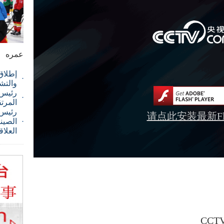
عمره
إطلاق
والتش
رئيس ا
المرت
رئيس 
请点此安装最新Fla
الصيني
العلاق