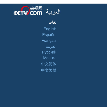
لغات
English
Español
Français
العربية
Pусский
Монгол
中文简体
中文繁體