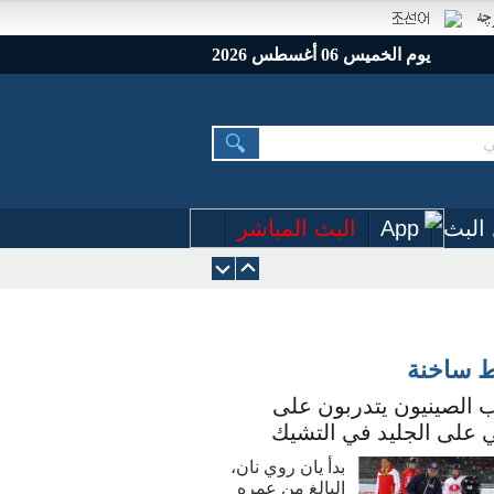
يوم الخميس 06 أغسطس 2026
البث
App
البث المباشر
ط ساخنة
 الصينيون يتدربون على
 على الجليد في التشيك
بدأ يان روي نان،
البالغ من عمره