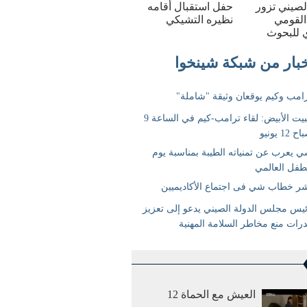
الصيني تزور
حفل استقبال أقامه
القومي
نظيره التشيكي
 للبحوث
العيش مع الحماة 12