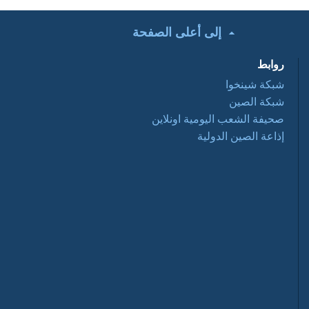
إلى أعلى الصفحة
تحت الأضواء: التعاون
التجاري الصيني
روابط
العربي ... فرص
وتحديات 2016 03 28
شبكة شينخوا
شبكة الصين
أفلام وثائقية: عبور
صحيفة الشعب اليومية اونلاين
نانيانغ 2016 03 28
إذاعة الصين الدولية
السياحة في الصين
2016-03-28