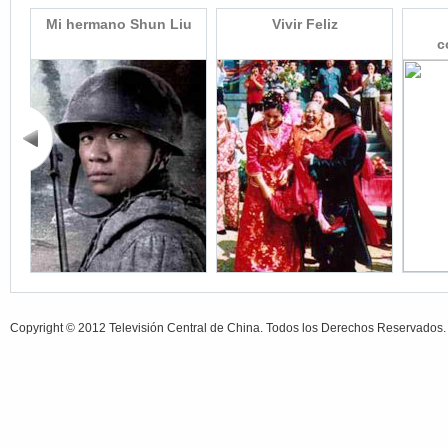
pre
Mi hermano Shun Liu
Vivir Feliz
c
Copyright © 2012 Televisión Central de China. Todos los Derechos Reservados.