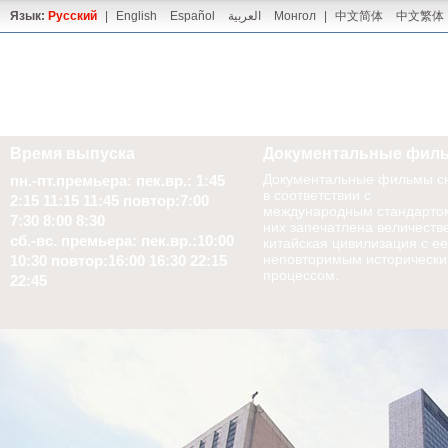
Язык:
Русский
|
English
Español
العربية
Монгол
|
中文简体
中文繁体
Время выпуска
Документальные фил
Документальные фильмы с
пн.-пт.премьера: пек.вр.: 1:45
в соответствии с
2:15 11:15 11:45 повтор:7:00
международным стандартом
7:30 8:00 8:30
них запечатлена величеств
сб.-вс. премьера: пек.вр.:10:00
китайская цивилизация с ее
неповторимым историческ
10:30 повтор:16:00 16:30 22:15
процессом.
22:45