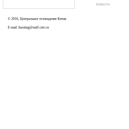
Новости
© 2016, Центральное телевидение Китая.
E-mail: liusiting@staff.cntv.cn