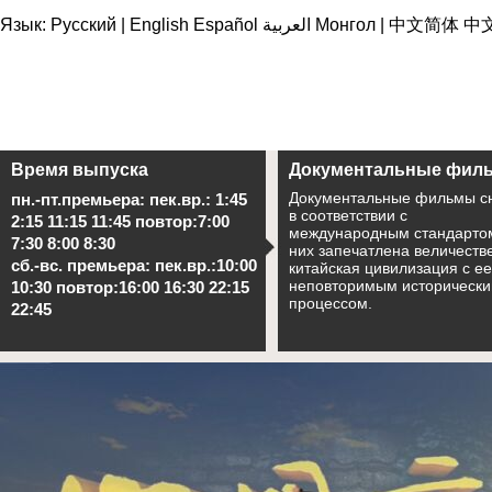
Язык:
Русский
|
English
Español
العربية
Монгол
|
中文简体
中
Время выпуска
Документальные фил
Документальные фильмы с
пн.-пт.премьера: пек.вр.: 1:45
в соответствии с
2:15 11:15 11:45 повтор:7:00
международным стандартом
7:30 8:00 8:30
них запечатлена величеств
сб.-вс. премьера: пек.вр.:10:00
китайская цивилизация с ее
неповторимым историческ
10:30 повтор:16:00 16:30 22:15
процессом.
22:45