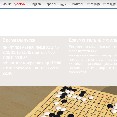
Язык:
Русский
|
English
Español
العربية
Монгол
|
中文简体
中文繁体
Время выпуска
Документальные фил
Документальные фильмы с
пн.-пт.премьера: пек.вр.: 1:45
в соответствии с
2:15 11:15 11:45 повтор:7:00
международным стандартом
7:30 8:00 8:30
них запечатлена величеств
сб.-вс. премьера: пек.вр.:10:00
китайская цивилизация с ее
неповторимым историческ
10:30 повтор:16:00 16:30 22:15
процессом.
22:45