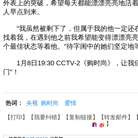
外表上的突破，希望每天都能漂漂亮亮地活
人早点到来。
"我虽然被剩下了，但属于我的他一定还
找着我，在遇到他之前我希望能变得漂漂亮
个最佳状态等着他。"待字闺中的她们坚定地
1月8日19:30 CCTV-2《购时尚》，让
门"！
热词：
央视
购时尚
爱情
【
打印
】【
我要纠错
】【
复制链接
】【
转发邮件
】
】