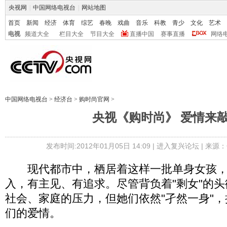
央视网
|
中国网络电视台
|
网站地图
首页
新闻
经济
体育
综艺
春晚
戏曲
音乐
科教
青少
文化
艺术
电视
频道大全
栏目大全
节目大全
直播中国
赛事直播
网络
中国网络电视台
>
经济台
>
购时尚官网
>
央视《购时尚》 爱情来
发布时间:2012年01月05日 14:09 |
进入复兴论坛
| 来源：
现代都市中，栖居着这样一批单身女孩，
入，有主见、有追求。尽管背负着"剩女"的
社会、家庭的压力，但她们依然"孑然一身"
们的爱情。