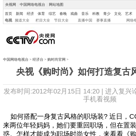
央视网
|
中国网络电视台
|
网站地图
首页
新闻
经济
体育
综艺
春晚
戏曲
音乐
科教
青少
文化
艺术
电视
频道大全
栏目大全
节目大全
直播中国
赛事直播
网络
中国网络电视台
>
经济台
>
购时尚官网
>
央视《购时尚》如何打造复古
发布时间:2012年02月15日 14:20 |
进入复兴
手机看视频
如何搭配一身复古风格的职场装? 近日，CC
来两位年轻妈妈，她们要重回职场，但在置
惑。怎样才能成为职场时尚女性，来看看《