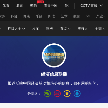
体育
教育
熊猫
直播中国
4K
CCTV.直播
式妙语
主持人
下载央视影音
热解读
天天学习
旅游
科普
健康
乐龄
阅读
艺术
数智
5G
产业+
栏目大全
片库
热榜
看点
主持人
全部
纪录片网
国家大剧院
大型活动
科技
法治
文娱
人物
公益
图片
习式妙语
央视快评
央视网评
光华锐评
锋面
经济信息联播
频道
VR/AR
4K专区
全景新闻
报道反映中国经济脉动和趋势的信息，做有用的新闻。
请入列
人生第一次
人生第二次
分享到：
年冬奥会
CBA
NBA
中超
国足
国际足球
网球
综
体育江湖
文化体育
冰雪道路
足球道路