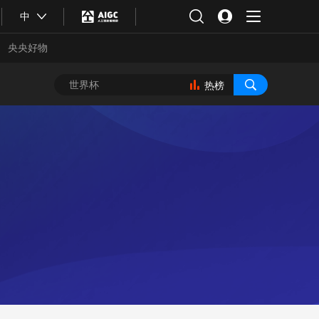
中
央央好物
热榜
合体育
亚冬会