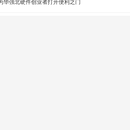
手”为华强北硬件创业者打开便利之门
海外创客扎堆华强北 AI催生新一轮创业热
降 消费量微增
轮金价上行
6日盘中突破4300美元关口
图