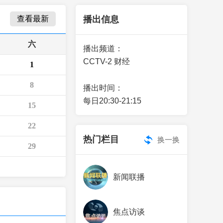
艺术
汽车
数智
5G
产业+
查看最新
播出信息
时尚
天气
才艺
网展
央央好物
六
播出频道：
CCTV-2 财经
1
8
播出时间：
每日20:30-21:15
15
22
热门栏目
换一换
29
新闻联播
焦点访谈