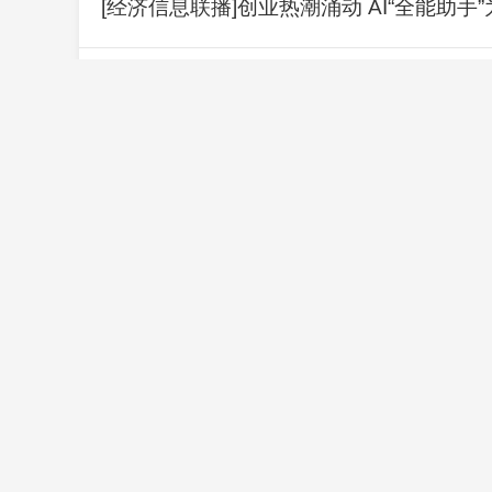
[经济信息联播]创业热潮涌动 AI“全能助
[经济信息联播]创业热潮涌动 广东深圳：
[经济信息联播]上半年我国黄金产量同比下
[经济信息联播]美伊释放缓和信号助推本
[经济信息联播]国际金价持续上涨 现货黄金
[经济信息联播]我国编制完成新版全月地质