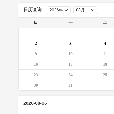
财经
教育
乡村振兴
生态环境
一带一路
日历查询
大国智造
大国展会
大国保险
云顶对话
日
一
二
2
3
4
CCTV.节目官网
直播
节目单
栏目
片库
9
10
11
16
17
18
23
24
25
30
31
2026-08-06