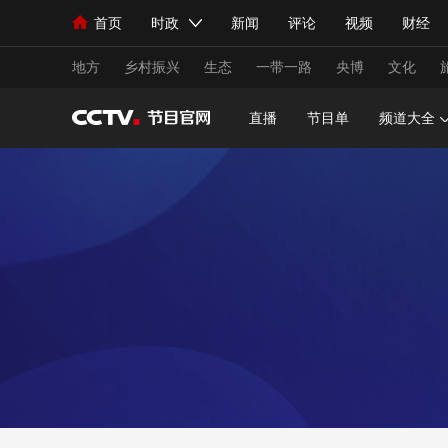
首页
时政
新闻
评论
视频
财经
人民领袖习近平
直播
海外频道
片库
iPanda
栏目大全
联播+
English
中国领导人
节目单
Монгол
听音
央视快评
微视频
习
地方
乡村振兴
生态
一带一路
央博
文化
直播
节目单
频道大全
总台春晚
网络春晚
共产党员网
秧纪录
新闻
国内
国际
评论
经济
军事
人民领袖习近平
联播+
热解读
天天学习
视频
小央视频
小央直播
直播中国
熊猫
现场
前线
比划
快看
蓝海中国
新兵
体育
直播
竞猜
2026年世界杯
2026
VIP会员
CCTV奥林匹克频道
生活体育大会