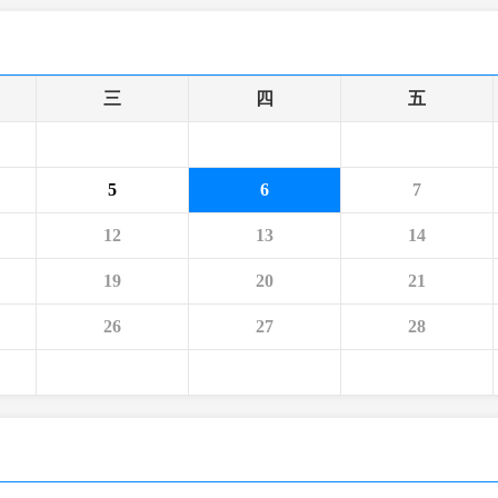
央博
非遗
文化
旅游
科普
健康
乐龄
阅读
云起
超级工厂
智敬中国
全民健康
颜选攻略
海洋
三
四
五
5
6
7
热播榜
总台企业白名单
12
13
14
19
20
21
26
27
28