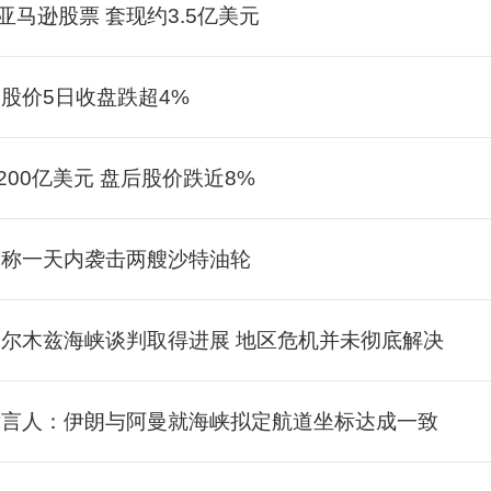
马逊股票 套现约3.5亿美元
司股价5日收盘跌超4%
00亿美元 盘后股价跌近8%
装称一天内袭击两艘沙特油轮
霍尔木兹海峡谈判取得进展 地区危机并未彻底解决
部发言人：伊朗与阿曼就海峡拟定航道坐标达成一致