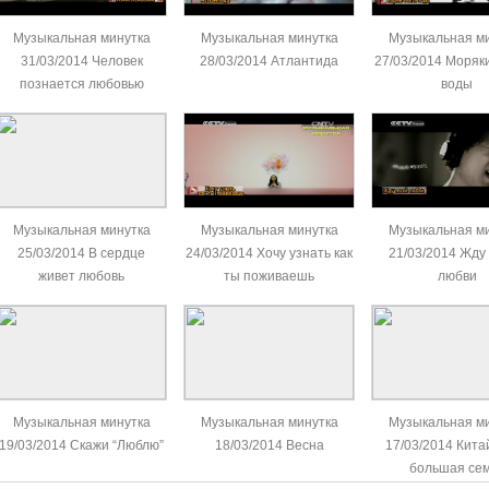
Музыкальная минутка
Музыкальная минутка
Музыкальная м
31/03/2014 Человек
28/03/2014 Атлантида
27/03/2014 Моряк
познается любовью
воды
Музыкальная минутка
Музыкальная минутка
Музыкальная м
25/03/2014 В сердце
24/03/2014 Хочу узнать как
21/03/2014 Жду
живет любовь
ты поживаешь
любви
Музыкальная минутка
Музыкальная минутка
Музыкальная м
19/03/2014 Скажи “Люблю”
18/03/2014 Весна
17/03/2014 Кита
большая се