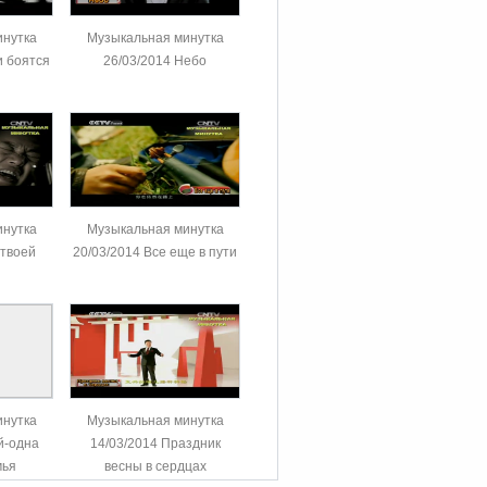
инутка
Музыкальная минутка
и боятся
26/03/2014 Небо
инутка
Музыкальная минутка
 твоей
20/03/2014 Все еще в пути
инутка
Музыкальная минутка
й-одна
14/03/2014 Праздник
мья
весны в сердцах