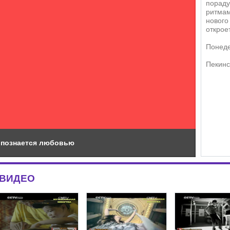
пораду
ритмам
нового
открое
Понеде
Пекинс
к познается любовью
ВИДЕО