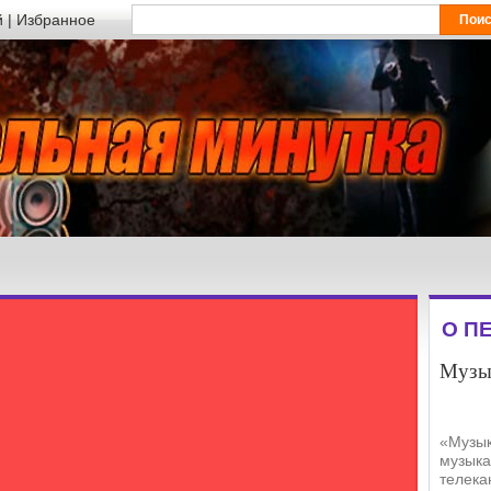
й
|
Избранное
О П
Музы
«Музык
музыка
телека