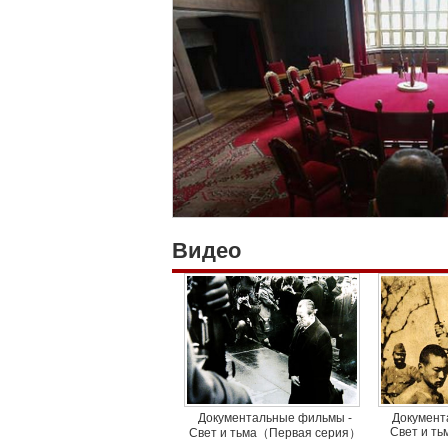
Видео
Документальные фильмы -
Документ
Свет и ть
Свет и тьма（Первая серия）