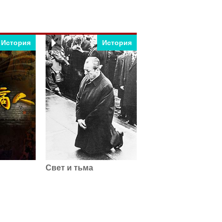
История
История
Свет и тьма