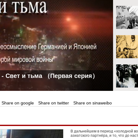
- Свет и тьма （Первая серия）
Share on google
Share on twitter
Share on sinaweibo
В дальнейшем в период «холодной в
азиатского партнёра, и то, что до на