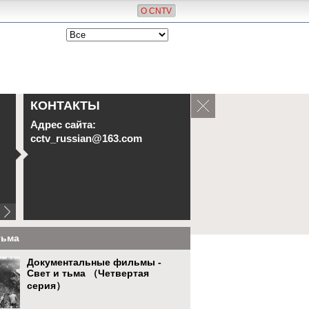
О CNTV
КОНТАКТЫ
Адрес сайта:
cctv_russian@163.com
тьма
Документальные фильмы -
Свет и тьма （Четвертая
серия）