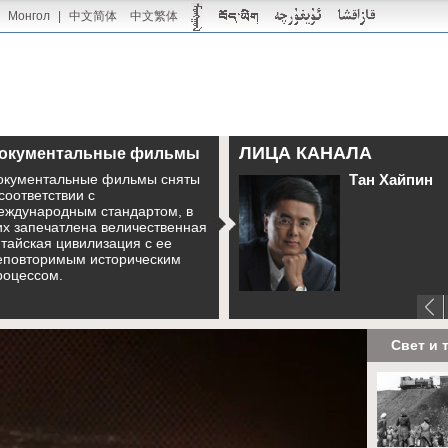
Монгол
|
中文简体
中文繁体
ЛИЦА КАНАЛА
окументальные фильмы
окументальные фильмы сняты
Тан Хайпин
 соответствии с
еждународным стандартом, в
их запечатлена величественная
итайская цивилизация с ее
еповторимым историческим
роцессом.
Свет и 