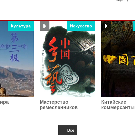
Культура
Искусство
ира
Мастерство
Китайские
ремесленников
коммерсанты
Все