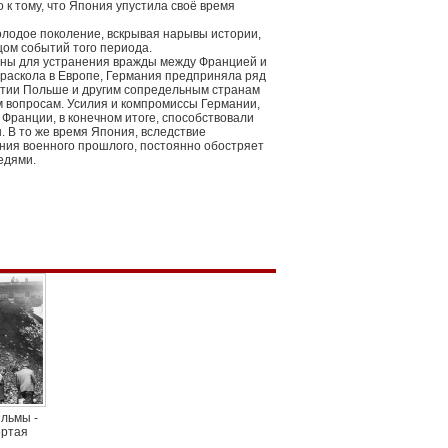
 к тому, что Япония упустила своё время
олодое поколение, вскрывая нарывы истории,
цом событий того периода.
йны для устранения вражды между Францией и
 раскола в Европе, Германия предприняла ряд
нтии Польше и другим сопредельным странам
 вопросам. Усилия и компромиссы Германии,
Франции, в конечном итоге, способствовали
 В то же время Япония, вследствие
ия военного прошлого, постоянно обостряет
едями.
льмы -
ертая