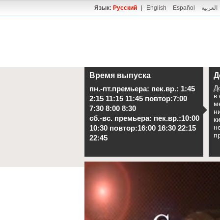
Язык:
Русский
|
English
Español
العربية
Время выпуска
Д
Д
пн.-пт.премьера: пек.вр.: 1:45
в
2:15 11:15 11:45 повтор:7:00
м
7:30 8:00 8:30
н
сб.-вс. премьера: пек.вр.:10:00
к
н
10:30 повтор:16:00 16:30 22:15
п
22:45