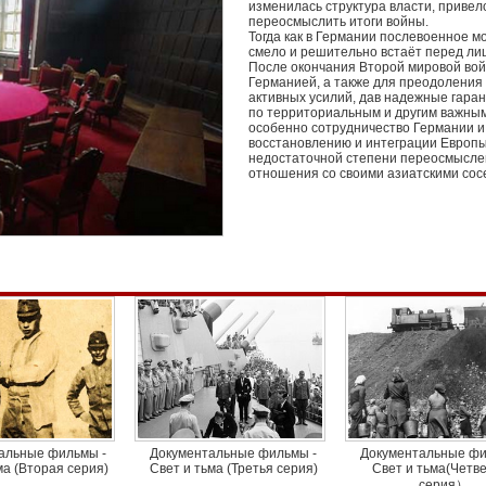
изменилась структура власти, привело
переосмыслить итоги войны.
Тогда как в Германии послевоенное м
смело и решительно встаёт перед ли
После окончания Второй мировой во
Германией, а также для преодоления
активных усилий, дав надежные гара
по территориальным и другим важным
особенно сотрудничество Германии и 
восстановлению и интеграции Европы.
недостаточной степени переосмыслен
отношения со своими азиатскими сос
альные фильмы -
Документальные фильмы -
Документальные фи
ма (Вторая серия)
Свет и тьма (Третья серия)
Свет и тьма(Четв
серия）