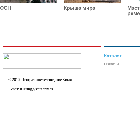
ООН
Крыша мира
Маст
реме
Каталог
Новости
© 2016, Центральное телевидение Китая.
E-mail: liusiting@staff.cntv.cn