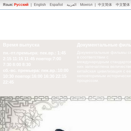
Язык:
Русский
|
English
Español
العربية
Монгол
|
中文简体
中文繁体
Время выпуска
Документальные фил
Документальные фильмы с
пн.-пт.премьера: пек.вр.: 1:45
в соответствии с
2:15 11:15 11:45 повтор:7:00
международным стандартом
7:30 8:00 8:30
них запечатлена величеств
сб.-вс. премьера: пек.вр.:10:00
китайская цивилизация с ее
неповторимым историческ
10:30 повтор:16:00 16:30 22:15
процессом.
22:45