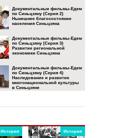
Документальные фильмы-Едем
по Синьцзяну (Серия 2)
Нынешнее благосостояние
населения Синьцзяна
Документальные фильмы-Едем
по Синьцзяну (Серия 3)
Развитие региональной
экономики Синьцзяна
Документальные фильмы-Едем
по Синьцзяну (Серия 4)
Наследование и развитие
многонациональной культуры
в Синьцзяне
Документальные фильмы-Едем
по Синьцзяну (Серия 5) По пути
развития
История
История
Документальные фильмы-Едем
по Синьцзяну (Серия 6)