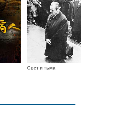
Синьцзян - рай для туристов
Документальные фильмы-Едем
по Синьцзяну (Серия 7)
Cельское хозяйство и
скотоводство в Синьцзяне
Документальные фильмы-Едем
по Синьцзяну (Серия 8)
Многонациональная кухня
Синьцзяна
Свет и тьма
Документальные фильмы-Едем
по Синьцзяну (Серия
9)Народное искусство и
традиционные ремесла
Синьцзяна
Документальные фильмы-Едем
по Синьцзяну (Серия 10)
Образование нового
поколения