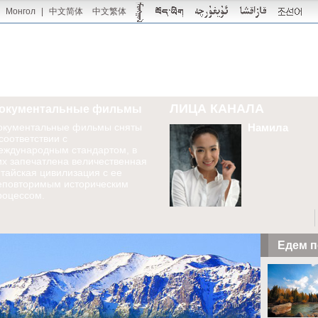
Монгол
|
中文简体
中文繁体
ЛИЦА КАНАЛА
окументальные фильмы
окументальные фильмы сняты
Намила
 соответствии с
еждународным стандартом, в
их запечатлена величественная
итайская цивилизация с ее
еповторимым историческим
роцессом.
Едем п