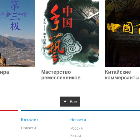
ира
Мастерство
Китайские
ремесленников
коммерсанты
Все
Каталог
Новости
Новости
Россия
Китай