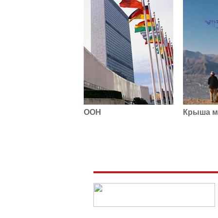
ООН
Крыша м