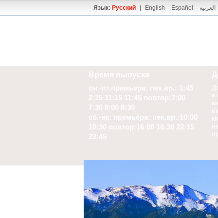
Язык:
Русский
|
English
Español
العربية
Время выпуска
Д
Д
пн.-пт.премьера: пек.вр.: 1:45
в
2:15 11:15 11:45 повтор:7:00
м
7:30 8:00 8:30
н
сб.-вс. премьера: пек.вр.:10:00
к
н
10:30 повтор:16:00 16:30 22:15
п
22:45