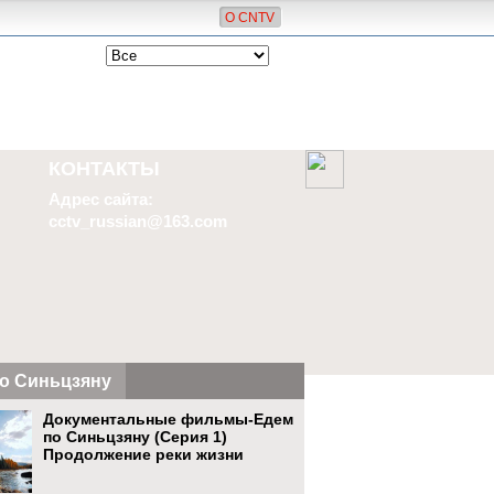
О CNTV
КОНТАКТЫ
Адрес сайта:
cctv_russian@163.com
о Синьцзяну
Документальные фильмы-Едем
по Синьцзяну (Серия 1)
Продолжение реки жизни