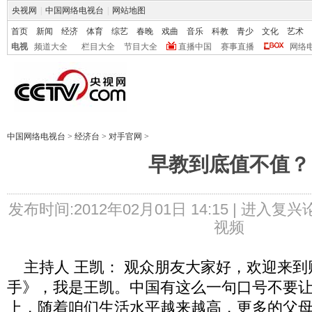
央视网
|
中国网络电视台
|
网站地图
首页
新闻
经济
体育
综艺
春晚
戏曲
音乐
科教
青少
文化
艺术
电视
频道大全
栏目大全
节目大全
直播中国
赛事直播
网络
中国网络电视台
>
经济台
>
对手官网
>
早教到底值不值？
发布时间:2012年02月01日 14:15 |
进入复兴
视频
主持人 王凯： 观众朋友大家好，欢迎来到
手》，我是王凯。中国有这么一句口号不要
上，随着咱们生活水平越来越高，更多的父