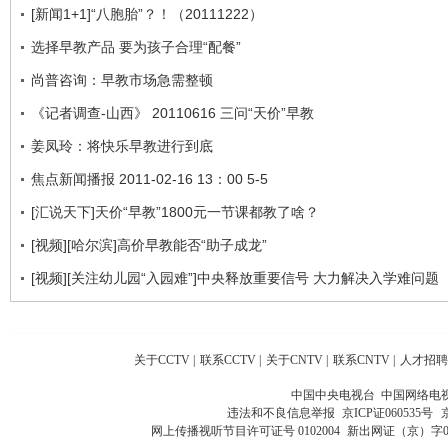
[新闻1+1]“八胞胎”？！（20111222）
选择早教产品 要为孩子合理“配餐”
尚普咨询：早教市场急需整顿
《记者调查-山西》 20110616 三问“天价”早教
姜凤玲：将快乐早教进行到底
焦点新闻播报 2011-02-16 13：00 5-5
[汇说天下]天价“早教”1800元一节课都教了啥？
[视频][哈尔滨]高价早教能否“助子成龙”
[视频][关注幼儿园“入园难”]中央释放重要信号 大力解决入学难问题
关于CCTV
|
联系CCTV
|
关于CNTV
|
联系CNTV
|
人才招聘
中国中央电视台 中国网络电
违法和不良信息举报
京ICP证060535号
网上传播视听节目许可证号 0102004
新出网证（京）字0