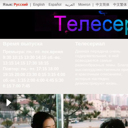
Язык:
Русский
|
English
Español
العربية
Монгол
|
中文简体
中文繁体
Время выпуска
Телесериал
Данная передача очень
Премьера: пн.- пт. пек.время
содержательная, в ней
9:30 10:15 13:30 14:15 сб.-вс.
освещаются самые
13:15 14:15 17:30 18:15
разнообразные темы. Благ
Повтор: пн.- пт. 17:15 18:00
высокохудожественным пр
и красочным описаниям,
19:15 20:00 23:30 0:15 3:15 4:00
которые наглядно
сб.-вс. 1:15 2:00 4:00 4:45 5:30
демонстрируют жизнь...
6:15 7:00 7:45