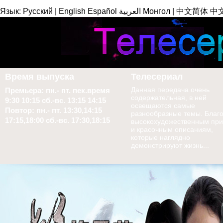
Язык:
Русский
|
English
Español
العربية
Монгол
|
中文简体
中
Время выпуска
Телесериал
Данная передача очень
Премьера: пн.- пт. пек.время
содержательная, в ней
9:30 10:15 сб.-вс. 13:15 14:15
освещаются самые
Повтор: пн.- пт. 13:30,14:15
разнообразные темы. Благ
17:15,18:00 сб.-вс. 17:30,18:15
высокохудожественным пр
и красочным описаниям,
которые наглядно
демонстрируют жизнь...