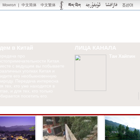
Монгол
|
中文简体
中文繁体
дем в Китай
ЛИЦА КАНАЛА
ередача про
Тан Хайпин
остопримечательности Китая.
месте с ведущим вы побываете
 различных уголках Китая и
видите его необыкновенную
рироду. Передача интересна
ля тех, кто уже находится в
тае, и для тех, кто только
обирается посетить его.