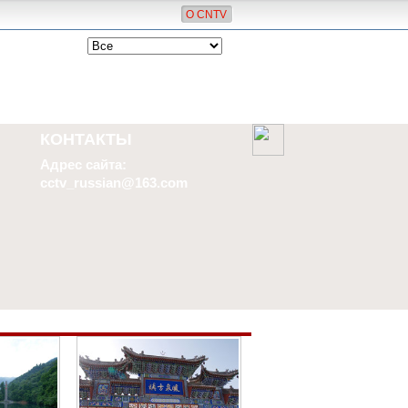
О CNTV
КОНТАКТЫ
Адрес сайта:
cctv_russian@163.com