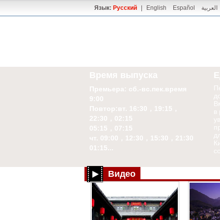
Язык:
Русский
|
English
Español
العربية
Время выпуска
Е
П
Премьера: сб.-вс.пек.время
д
9:00
В
Повтор:вт. 16:30，19:15，
в
22:30，02:15
у
п
05:15，07:15
д
чт. 09:00，12:30，15:30，21:30
Ки
01:15...
с
Видео