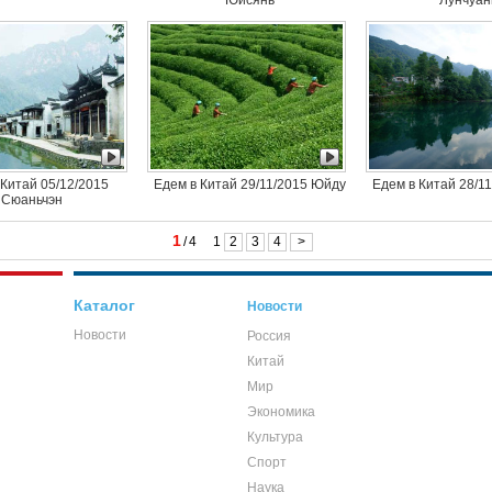
Юйсянь
Лунчуан
 Китай 05/12/2015
Едем в Китай 29/11/2015 Юйду
Едем в Китай 28/1
Сюаньчэн
1
/
4
1
2
3
4
>
Каталог
Новости
Новости
Россия
Китай
Мир
Экономика
Культура
Спорт
Наука