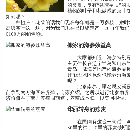
的类群，享有“茶族皇后”的
植物的叶子和花做成的茶叶
如何呢？
种植户：花朵的话我们现在每年都是一万多枝，嫩叶
高级茶叶这一块，因为我们现在是以销定产，2011年我
6100万的销售额。
搬家的海参效益高
大家都知道，海参特别是
主要生长在辽宁半岛和山东
青岛、威海等地产的海参品
建沿海地区竟然也能养殖海
呢？
北参南养，顾名思义就是
苗拿到南方海区来养殖，专家介绍。之所以进行北参南养
济价值在于南方养殖周期短，养殖成本低，投资回报快。
华丽转身的燕麦
在民间有这么一句话，4
30里的糕，20里的荞麦饿断