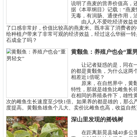
说明了燕麦的营养价值高，
据《本草纲目》记载：“燕麦
无毒，有润肠、通便作用，治
由人人不爱吃经济效益低
了口感非常好，价值比较高的燕麦米。既丰富了消费者的
给种植户带来了非常可观的经济效益，经过这么华丽一转
石成金了吗？
黄颡鱼：养殖户也会“重男
让记者疑惑的是，同在一
的都是黄颡鱼，为什么这两
相差近1倍呢？
原来，在自然界中，黄颡
特性，那就是雄鱼比雌鱼长
在相同的养殖条件下，雄性
次的雌鱼生长速度至少快1倍。如果养的都是雄的，那么
度提高。黄颡鱼雄鱼个儿大、卖价比雌鱼也高，收益自然
深山里发现的摇钱树
在距离新晃县城40多公