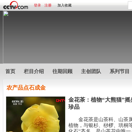
登录
注册
加入收藏
首页
栏目介绍
往期回顾
主创团队
系列节目
农产品点石成金
金花茶：植物“大熊猫”摇
珍品
金花茶是山茶科、山茶属
植物，与银杉、桫椤、珙桐等
化石”齐名，是山茶花中唯一