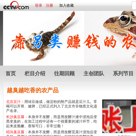
登录
注册
加入收藏
首页
栏目介绍
往期回顾
主创团队
系列节目
越臭越吃香的农产品
北京豆汁：
用绿豆做成，做淀粉的附产品就是豆汁儿。常
喝可以开胃、健脾，已经正式列入了北京市非物质文化遗
产名录。
长沙臭豆腐：
本身并不发酵，而是用发酵汁液中浸泡后变
黑变臭的，在加工过程中还有一个很重要的灌汁环节，吃
起来皮脆嫩、香辣可口，非常过瘾！
绍兴臭豆腐：
本身并不发酵，而是用发酵苋菜汁浸泡后变