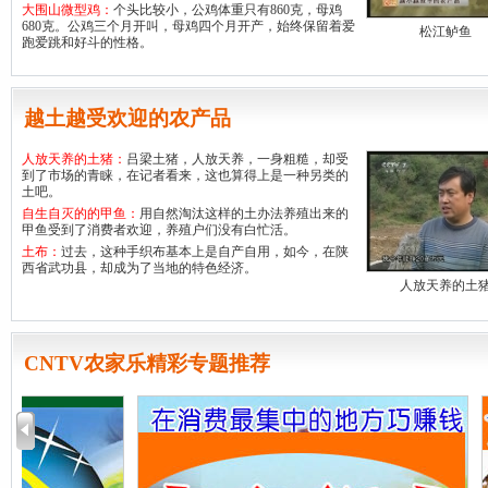
大围山微型鸡：
个头比较小，公鸡体重只有860克，母鸡
680克。公鸡三个月开叫，母鸡四个月开产，始终保留着爱
松江鲈鱼
跑爱跳和好斗的性格。
越土越受欢迎的农产品
人放天养的土猪：
吕梁土猪，人放天养，一身粗糙，却受
到了市场的青睐，在记者看来，这也算得上是一种另类的
土吧。
自生自灭的的甲鱼：
用自然淘汰这样的土办法养殖出来的
甲鱼受到了消费者欢迎，养殖户们没有白忙活。
土布：
过去，这种手织布基本上是自产自用，如今，在陕
西省武功县，却成为了当地的特色经济。
人放天养的土
CNTV农家乐精彩专题推荐