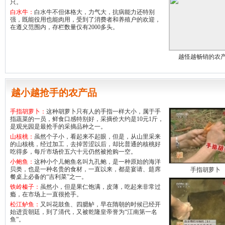
只。
白水牛：
白水牛不但体格大，力气大，抗病能力还特别
强，既能役用也能肉用，受到了消费者和养殖户的欢迎，
在遵义范围内，存栏数量仅有2000多头。
越怪越畅销的农
越小越抢手的农产品
手指胡萝卜：
这种胡萝卜只有人的手指一样大小，属于手
指蔬菜的一员，鲜食口感特别好，采摘价大约是10元1斤，
是观光园是最抢手的采摘品种之一。
山核桃：
虽然个子小，看起来不起眼，但是，从山里采来
的山核桃，经过加工，去掉苦涩以后，却比普通的核桃好
吃得多，每斤市场价五六十元仍然被抢购一空。
小鲍鱼：
这种小个儿鲍鱼名叫九孔鲍，是一种原始的海洋
贝类，也是一种名贵的食材，一直以来，都是宴请、筵席
手指胡萝卜
餐桌上必备的“吉利菜”之一。
铁岭榛子：
虽然小，但是果仁饱满，皮薄，吃起来非常过
瘾，在市场上一直很抢手。
松江鲈鱼：
又叫花鼓鱼、四腮鲈，早在隋朝的时候已经开
始进贡朝廷，到了清代，又被乾隆皇帝誉为“江南第一名
鱼”。