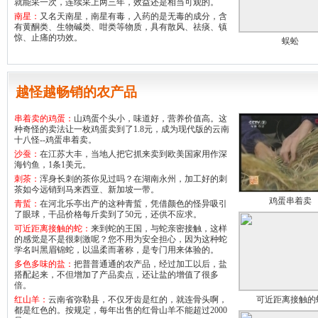
就能采一次，连续采上两三年，效益还是相当可观的。
南星：
又名天南星，南星有毒，入药的是无毒的成分，含
有黄酮类、生物碱类、咁类等物质，具有散风、祛痰、镇
惊、止痛的功效。
蜈蚣
越怪越畅销的农产品
串着卖的鸡蛋：
山鸡蛋个头小，味道好，营养价值高。这
种奇怪的卖法让一枚鸡蛋卖到了1.8元，成为现代版的云南
十八怪--鸡蛋串着卖。
沙蚕：
在江苏大丰，当地人把它抓来卖到欧美国家用作深
海钓鱼，1条1美元。
刺茶：
浑身长刺的茶你见过吗？在湖南永州，加工好的刺
茶如今远销到马来西亚、新加坡一带。
鸡蛋串着卖
青蜇：
在河北乐亭出产的这种青蜇，凭借颜色的怪异吸引
了眼球，干品价格每斤卖到了50元，还供不应求。
可近距离接触的蛇：
来到蛇的王国，与蛇亲密接触，这样
的感觉是不是很刺激呢？您不用为安全担心，因为这种蛇
学名叫黑眉锦蛇，以温柔而著称，是专门用来体验的。
多色多味的盐：
把普普通通的农产品，经过加工以后，盐
搭配起来，不但增加了产品卖点，还让盐的增值了很多
倍。
红山羊：
云南省弥勒县，不仅牙齿是红的，就连骨头啊，
可近距离接触的
都是红色的。按规定，每年出售的红骨山羊不能超过2000