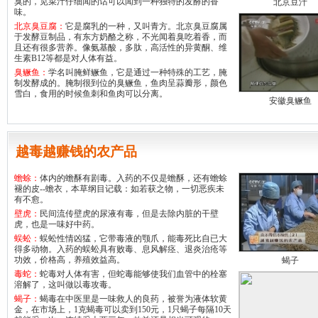
臭的，苋菜汁仔细闻的话可以闻到一种独特的发酵的香
北京豆汁
味。
北京臭豆腐：
它是腐乳的一种，又叫青方。北京臭豆腐属
于发酵豆制品，有东方奶酪之称，不光闻着臭吃着香，而
且还有很多营养。像氨基酸，多肽，高活性的异黄酮、维
生素B12等都是对人体有益。
臭鳜鱼：
学名叫腌鲜鳜鱼，它是通过一种特殊的工艺，腌
制发酵成的。腌制很到位的臭鳜鱼，鱼肉呈蒜瓣形，颜色
雪白，食用的时候鱼刺和鱼肉可以分离。
安徽臭鳜鱼
越毒越赚钱的农产品
蟾蜍：
体内的蟾酥有剧毒。入药的不仅是蟾酥，还有蟾蜍
褪的皮--蟾衣，本草纲目记载：如若获之物，一切恶疾未
有不愈。
壁虎：
民间流传壁虎的尿液有毒，但是去除内脏的干壁
虎，也是一味好中药。
蜈蚣：
蜈蚣性情凶猛，它带毒液的颚爪，能毒死比自已大
得多动物。入药的蜈蚣具有败毒、息风解痉、退炎治疮等
功效，价格高，养殖效益高。
蝎子
毒蛇：
蛇毒对人体有害，但蛇毒能够使我们血管中的栓塞
溶解了，这叫做以毒攻毒。
蝎子：
蝎毒在中医里是一味救人的良药，被誉为液体软黄
金，在市场上，1克蝎毒可以卖到150元，1只蝎子每隔10天