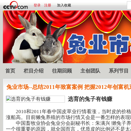
登录
注册
加入收藏
首页
栏目介绍
往期回顾
主创团队
系列节目
兔业市场--总结2011年致富案例 把握2012年创富机
选育的兔子有钱赚
2010和2011年春中国皮草业行情看涨，当时皮的价
涨船高。目前獭兔养殖的市场行情又会是一番怎样的表现
中国畜牧业协会兔业分会副秘书长：朱满兴 獺兔子养
一个很重要的原因，就全国而言，优质皮的比例还不是太