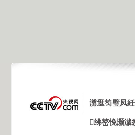
瀵逛笉璧凤紝
绋嶅悗灏濊