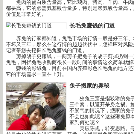
兔肉的蛋白质含量高，它比鸡肉、猪肉、羊肉、牛肉
都要高，它的必需氨基酸含量多，特别是赖氨酸含量高，
价值是非常好的。
长毛兔赚钱的门道
养兔的行家都知道，兔毛市场的行情一般是好三年、
不坏又三年，那么在这行情的起起伏伏中，怎样应对风险
记者带您去挖掘长毛兔赚钱的门道。
剪掉胡子更赚钱，一两剪子把兔子的胡子剪掉扔到一
兔毛，困扰兔毛收购商很长一段时间的事情这么简单就解
赚钱的彩绒兔，目前在国内养殖彩色长毛兔的地方还
它的市场需求一直在上升。
兔子搬家的奥秘
狡兔三窟是指狡猾的兔子
三个窝，以避开杀身之祸。
不景气的情况下，搬家的兔
不会也如此呢？这些獭兔原
家到何处呢？
突破陈规，转变思路。寻