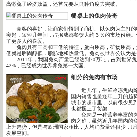
高獺兔子经济效益，还首先要从良种角度去突破。
餐桌上的兔肉传奇
食客的喜好，让商家们悟到了商机。以兔肉为主打的
突起，短短几年间，占据成都餐饮大约６％的市场份额。
了更多人的喜爱。
兔肉具有三高和三低的特征，蛋白质高，矿物质高，
低就是胆固醇低，脂肪地和热量低。兔肉被世界公认为是
2011年，我国兔肉产量已经达到70万吨，占到世界
42%，已经成为世界养兔第一大国。
细分的兔肉有市场
近几年，生鲜冷冻兔肉除
国内销售也呈逐年上升的趋
城市的超市里，以前很少见
也都摆上了货架。
兔肉是一种营养丰富的肉
肉之称，虽然近几年国内的
上升趋势，但是与欧洲国家相比，人均消费量还很少，所
发展空间。