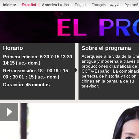
Idioma:
Español
|
América Latina
|
English
Français
العربية
Русский
Horario
Sobre el programa
Acérquese a la vida de la Ch
Primera edición: 6:30 7:15 13:30
antigua y moderna a través d
14:15 (lue.- dom.)
producciones dramáticas de
Retransmisión: 18：00 19：15
CCTV-Español. La combinac
perfecta de historia y ficción
00：30 01：15 (lue.- dom.)
chinas en la pantalla de su
Duración: 45 minutos
televisor.