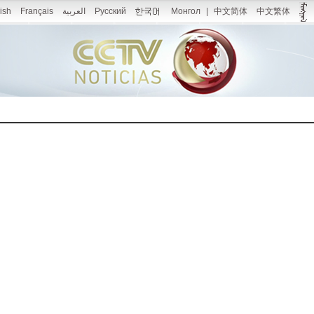
ish
Français
العربية
Русский
Монгол
|
中文简体
中文繁体