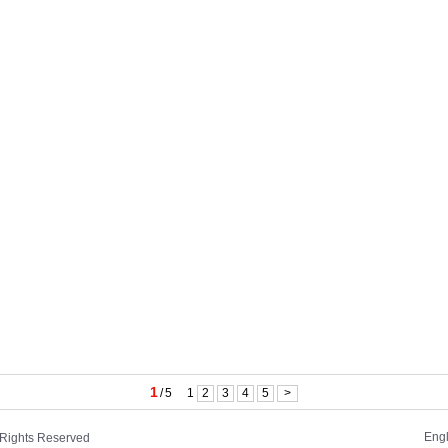
1
/
5
1
2
3
4
5
>
Engl
l Rights Reserved